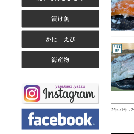
漬け魚
かに えび
海産物
2件中1件～