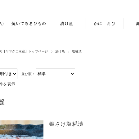
品）
焼いてあるひもの
漬け魚
かに えび
の【ヤマクニ水産】トップページ
漬け魚
塩糀漬
並び順：
2件を表示
覧
銀さけ塩糀漬