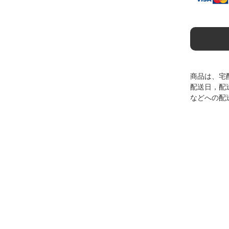
商品は、宅
配送日，配
などへの配