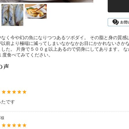
少なく今や幻の魚になりつつあるツボダイ。 その脂と身の質感
が以前より極端に減ってしまいなかなかお目にかかれないさかな
ました。 片身で５００ｇ以上あるので切身にしてあります。 
ひ１度食べてみてください。
の声
：
ったです
ギ様
：