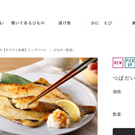
品）
焼いてあるひもの
漬け魚
かに えび
の【ヤマクニ水産】トップページ
ひもの（単品）
つぼだ
価格:
数量: