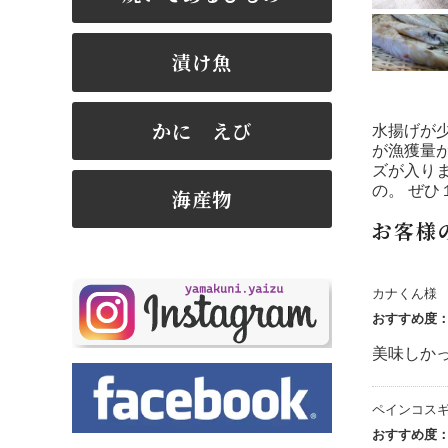
漬け魚
かに えび
水揚げが
が漁獲量
ズが入り
の。 ぜ
海産物
お客様
カナくん様
おすすめ度
美味しか
ペインコス
おすすめ度