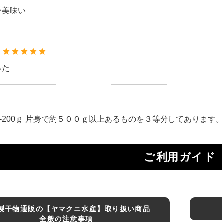
番美味い
：
った
0-200ｇ 片身で約５００ｇ以上あるものを３等分してあります
ご利用ガイド
製干物通販の【ヤマクニ水産】取り扱い商品
全般の注意事項