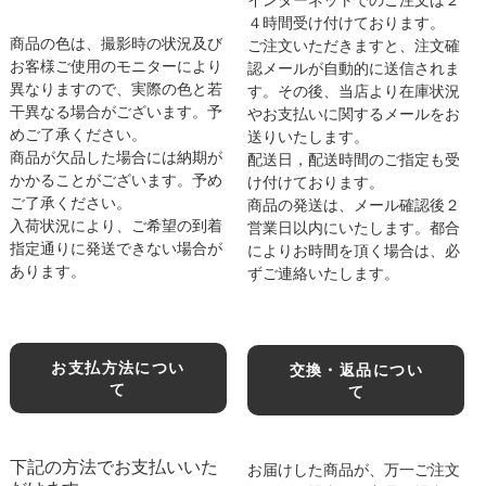
インターネットでのご注文は２
４時間受け付けております。
商品の色は、撮影時の状況及び
ご注文いただきますと、注文確
お客様ご使用のモニターにより
認メールが自動的に送信されま
異なりますので、実際の色と若
す。その後、当店より在庫状況
干異なる場合がございます。予
やお支払いに関するメールをお
めご了承ください。
送りいたします。
商品が欠品した場合には納期が
配送日，配送時間のご指定も受
かかることがございます。予め
け付けております。
ご了承ください。
商品の発送は、メール確認後２
入荷状況により、ご希望の到着
営業日以内にいたします。都合
指定通りに発送できない場合が
によりお時間を頂く場合は、必
あります。
ずご連絡いたします。
お支払方法につい
交換・返品につい
て
て
下記の方法でお支払いいた
お届けした商品が、万一ご注文