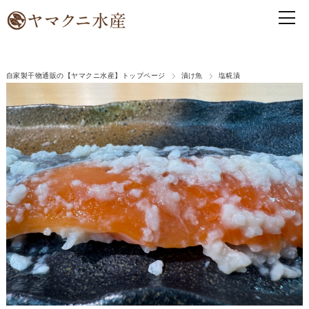
自家製干物通販の【ヤマクニ水産】トップページ
漬け魚
塩糀漬