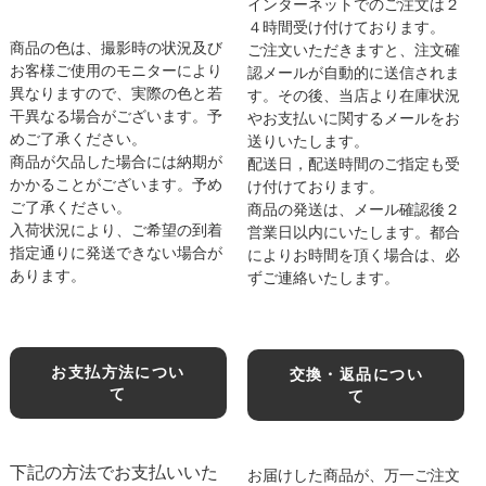
インターネットでのご注文は２
４時間受け付けております。
商品の色は、撮影時の状況及び
ご注文いただきますと、注文確
お客様ご使用のモニターにより
認メールが自動的に送信されま
異なりますので、実際の色と若
す。その後、当店より在庫状況
干異なる場合がございます。予
やお支払いに関するメールをお
めご了承ください。
送りいたします。
商品が欠品した場合には納期が
配送日，配送時間のご指定も受
かかることがございます。予め
け付けております。
ご了承ください。
商品の発送は、メール確認後２
入荷状況により、ご希望の到着
営業日以内にいたします。都合
指定通りに発送できない場合が
によりお時間を頂く場合は、必
あります。
ずご連絡いたします。
お支払方法につい
交換・返品につい
て
て
下記の方法でお支払いいた
お届けした商品が、万一ご注文