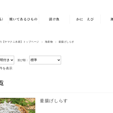
品）
焼いてあるひもの
漬け魚
かに えび
の【ヤマクニ水産】トップページ
海産物
釜揚げしらす
並び順：
1件を表示
覧
釜揚げしらす