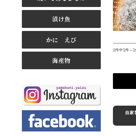
漬け魚
かに えび
1件中1件～
海産物
自家