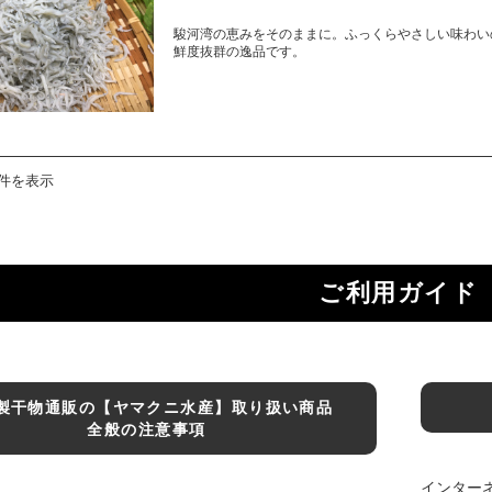
駿河湾の恵みをそのままに。ふっくらやさしい味わい
鮮度抜群の逸品です。
1件を表示
ご利用ガイド
製干物通販の【ヤマクニ水産】取り扱い商品
全般の注意事項
インター