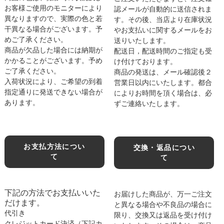
お客様ご使用のモニターにより
認メールが自動的に送信されま
異なりますので、実際の色と若
す。その後、当店より在庫状況
干異なる場合がございます。予
やお支払いに関するメールをお
めご了承ください。
送りいたします。
商品が欠品した場合には納期が
配送日，配送時間のご指定も受
かかることがございます。予め
け付けております。
ご了承ください。
商品の発送は、メール確認後２
入荷状況により、ご希望の到着
営業日以内にいたします。都合
指定通りに発送できない場合が
によりお時間を頂く場合は、必
あります。
ずご連絡いたします。
お支払方法につい
交換・返品につい
て
て
下記の方法でお支払いいた
お届けした商品が、万一ご注文
だけます。
と異なる場合や不良品の場合に
代引き
限り、交換又は返品を受け付け
クレジットカード決済（下記カ