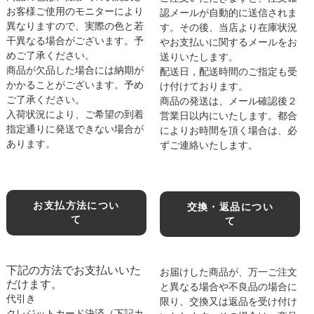
お客様ご使用のモニターにより
認メールが自動的に送信されま
異なりますので、実際の色と若
す。その後、当店より在庫状況
干異なる場合がございます。予
やお支払いに関するメールをお
めご了承ください。
送りいたします。
商品が欠品した場合には納期が
配送日，配送時間のご指定も受
かかることがございます。予め
け付けております。
ご了承ください。
商品の発送は、メール確認後２
入荷状況により、ご希望の到着
営業日以内にいたします。都合
指定通りに発送できない場合が
によりお時間を頂く場合は、必
あります。
ずご連絡いたします。
お支払方法につい
交換・返品につい
て
て
下記の方法でお支払いいた
お届けした商品が、万一ご注文
だけます。
と異なる場合や不良品の場合に
代引き
限り、交換又は返品を受け付け
クレジットカード決済（下記カ