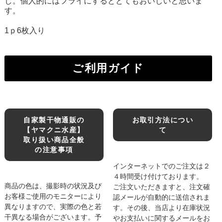
し。個人的にはフライにするととてもおいしいと思いま
す。
1ｐ6枚入り
ご利用ガイド
自家製干物通販の
お取引方法につい
【ヤマクニ水産】
て
取り扱い商品全般
の注意事項
インターネットでのご注文は２
４時間受け付けております。
商品の色は、撮影時の状況及び
ご注文いただきますと、注文確
お客様ご使用のモニターにより
認メールが自動的に送信されま
異なりますので、実際の色と若
す。その後、当店より在庫状況
干異なる場合がございます。予
やお支払いに関するメールをお