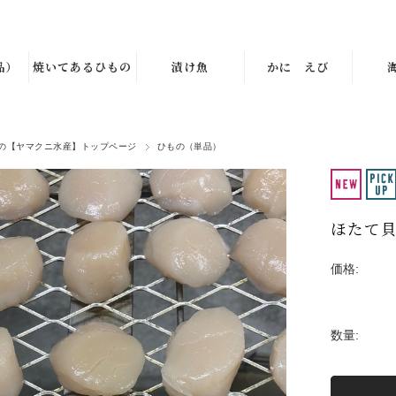
品）
焼いてあるひもの
漬け魚
かに えび
の【ヤマクニ水産】トップページ
ひもの（単品）
ほたて
価格:
数量: