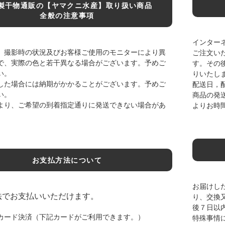
製干物通販の【ヤマクニ水産】取り扱い商品
全般の注意事項
インター
、撮影時の状況及びお客様ご使用のモニターにより異
ご注文い
で、実際の色と若干異なる場合がございます。予めご
す。その
い。
りいたし
した場合には納期がかかることがございます。予めご
配送日，
い。
商品の発
より、ご希望の到着指定通りに発送できない場合があ
よりお時
お支払方法について
お届けし
法でお支払いいただけます。
り、交換
後７日以
カード決済（下記カードがご利用できます。）
特殊事情