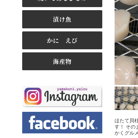
漬け魚
かに えび
海産物
ほたて貝
す！ その
かくグルメ