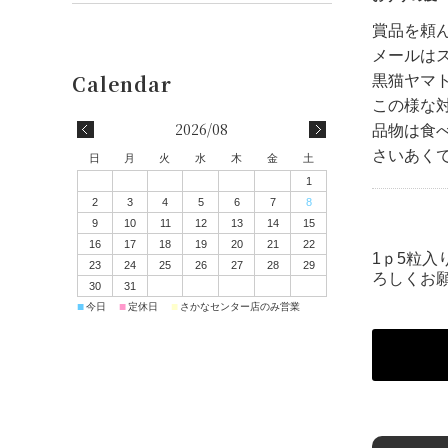
賞品を頼
メールは
黒猫ヤマ
この様な
2026/08
品物は食
さいあく
日
月
火
水
木
金
土
1
2
3
4
5
6
7
8
9
10
11
12
13
14
15
16
17
18
19
20
21
22
1ｐ5粒入
23
24
25
26
27
28
29
ろしくお
30
31
■
■
■
今日
定休日
さかなセンター店のみ営業