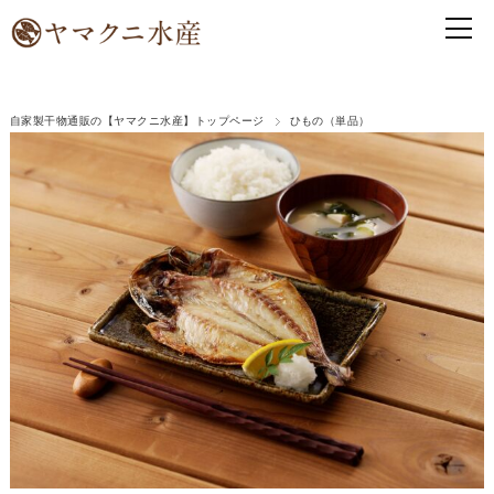
自家製干物通販の【ヤマクニ水産】トップページ
ひもの（単品）