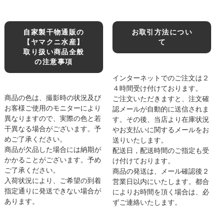
自家製干物通販の
お取引方法につい
【ヤマクニ水産】
て
取り扱い商品全般
の注意事項
インターネットでのご注文は２
４時間受け付けております。
商品の色は、撮影時の状況及び
ご注文いただきますと、注文確
お客様ご使用のモニターにより
認メールが自動的に送信されま
異なりますので、実際の色と若
す。その後、当店より在庫状況
干異なる場合がございます。予
やお支払いに関するメールをお
めご了承ください。
送りいたします。
商品が欠品した場合には納期が
配送日，配送時間のご指定も受
かかることがございます。予め
け付けております。
ご了承ください。
商品の発送は、メール確認後２
入荷状況により、ご希望の到着
営業日以内にいたします。都合
指定通りに発送できない場合が
によりお時間を頂く場合は、必
あります。
ずご連絡いたします。