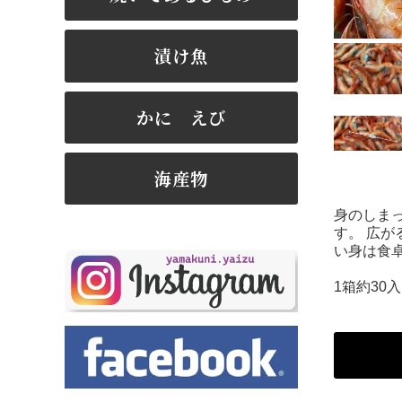
漬け魚
かに えび
海産物
身のしま
す。 広
い身は食
1箱約30入