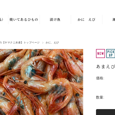
品）
焼いてあるひもの
漬け魚
かに えび
の【ヤマクニ水産】トップページ
かに、えび
あまえ
価格:
数量: