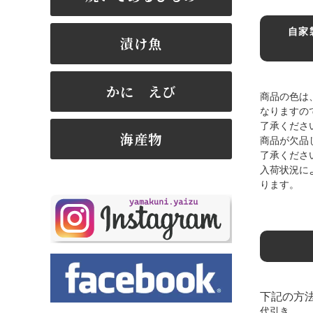
自家
漬け魚
かに えび
商品の色は
なりますの
了承くださ
海産物
商品が欠品
了承くださ
入荷状況に
ります。
下記の方
代引き