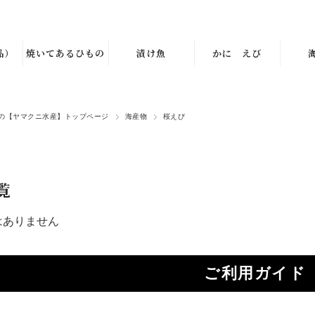
品）
焼いてあるひもの
漬け魚
かに えび
の【ヤマクニ水産】トップページ
海産物
桜えび
覧
はありません
ご利用ガイド