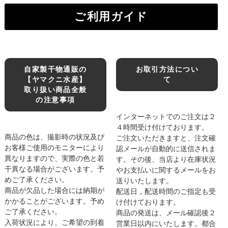
ご利用ガイド
自家製干物通販の
お取引方法につい
【ヤマクニ水産】
て
取り扱い商品全般
の注意事項
インターネットでのご注文は２
４時間受け付けております。
商品の色は、撮影時の状況及び
ご注文いただきますと、注文確
お客様ご使用のモニターにより
認メールが自動的に送信されま
異なりますので、実際の色と若
す。その後、当店より在庫状況
干異なる場合がございます。予
やお支払いに関するメールをお
めご了承ください。
送りいたします。
商品が欠品した場合には納期が
配送日，配送時間のご指定も受
かかることがございます。予め
け付けております。
ご了承ください。
商品の発送は、メール確認後２
入荷状況により、ご希望の到着
営業日以内にいたします。都合